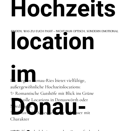
Hochzeits
location
FINDEN, WAS ZU EUCH PASST – NICHT NUR OPTISCH, SONDERN EMOTIONAL
im
Die Region Donau-Ries bietet vielfältige,
außergewöhnliche Hochzeitslocations:
✨ Romantische Gutshöfe mit Blick ins Grüne
Donau-
✨ Stilvolle Locations in Donauwörth oder
Nördlingen
✨ Historische Scheunen oder Schlösser mit
Charakter