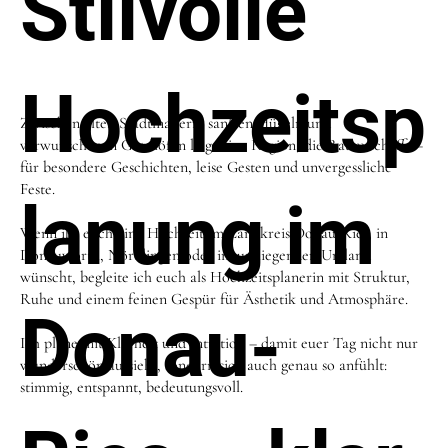
Stilvolle
Hochzeitsp
Zwischen alten Stadtmauern, sanften Hügeln und
verwunschenen Gutshöfen liegt eine Region, die Raum schafft –
für besondere Geschichten, leise Gesten und unvergessliche
Feste.
lanung im
Wenn ihr euch eine Hochzeit im Landkreis Donau-Ries, in
Donauwörth, Nördlingen oder im umliegenden Umland
wünscht, begleite ich euch als Hochzeitsplanerin mit Struktur,
Ruhe und einem feinen Gespür für Ästhetik und Atmosphäre.
Donau-
Ich plane mit Klarheit und Intuition – damit euer Tag nicht nur
wunderschön aussieht, sondern sich auch genau so anfühlt:
stimmig, entspannt, bedeutungsvoll.