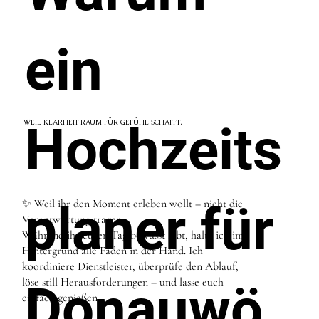
ein
Hochzeits
WEIL KLARHEIT RAUM FÜR GEFÜHL SCHAFFT.
✨ Weil ihr den Moment erleben wollt – nicht die
planer für
Verantwortung tragen.
Während ihr euren Tag bewusst lebt, halte ich im
Hintergrund alle Fäden in der Hand. Ich
koordiniere Dienstleister, überprüfe den Ablauf,
löse still Herausforderungen – und lasse euch
Donauwö
einfach genießen.