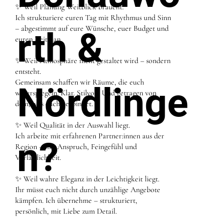
✨ Weil Planung Weitblick braucht.
Ich strukturiere euren Tag mit Rhythmus und Sinn
– abgestimmt auf eure Wünsche, euer Budget und
rth &
euren Zeitplan.
✨ Weil Atmosphäre nicht gestaltet wird – sondern
entsteht.
Gemeinsam schaffen wir Räume, die euch
Nördlinge
widerspiegeln. Klar. Stilvoll. Und getragen von
dem, was euch verbindet.
✨ Weil Qualität in der Auswahl liegt.
Ich arbeite mit erfahrenen Partner:innen aus der
n?
Region – mit Anspruch, Feingefühl und
Verlässlichkeit.
✨ Weil wahre Eleganz in der Leichtigkeit liegt.
Ihr müsst euch nicht durch unzählige Angebote
kämpfen. Ich übernehme – strukturiert,
persönlich, mit Liebe zum Detail.