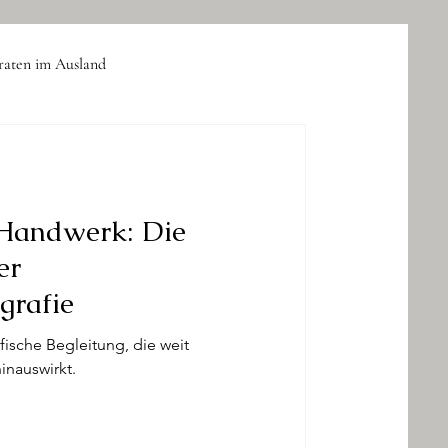
raten im Ausland
Business-Event
 Handwerk: Die
er
grafie
afische Begleitung, die weit
inauswirkt.