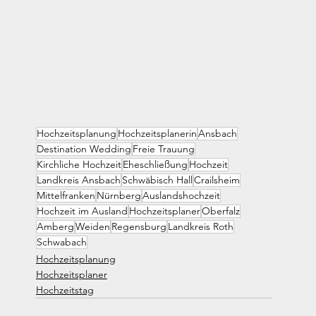
Hochzeitsplanung
Hochzeitsplanerin
Ansbach
Destination Wedding
Freie Trauung
Kirchliche Hochzeit
Eheschließung
Hochzeit
Landkreis Ansbach
Schwäbisch Hall
Crailsheim
Mittelfranken
Nürnberg
Auslandshochzeit
Hochzeit im Ausland
Hochzeitsplaner
Oberfalz
Amberg
Weiden
Regensburg
Landkreis Roth
Schwabach
Hochzeitsplanung
Hochzeitsplaner
Hochzeitstag